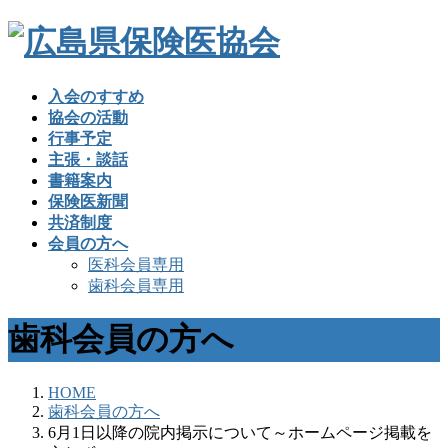
入会のすすめ
協会の活動
行事予定
主張・談話
書籍案内
保険医新聞
共済制度
会員の方へ
医科会員専用
歯科会員専用
歯科会員の方へ
HOME
歯科会員の方へ
6月1日以降の院内掲示について～ホームページ掲載を