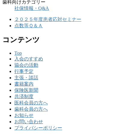
歯科向けカテゴリー
社保情報・Q&A
２０２５年度患者応対セミナー
点数等Ｑ＆Ａ
コンテンツ
Top
入会のすすめ
協会の活動
行事予定
主張・談話
書籍案内
保険医新聞
共済制度
医科会員の方へ
歯科会員の方へ
お知らせ
お問い合わせ
プライバシーポリシー