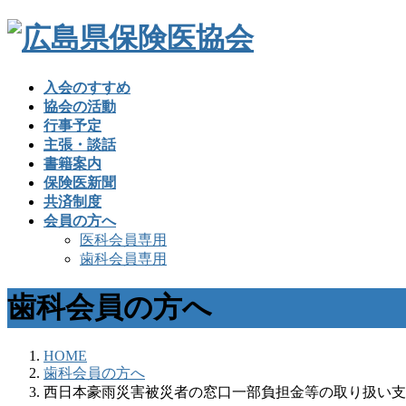
入会のすすめ
協会の活動
行事予定
主張・談話
書籍案内
保険医新聞
共済制度
会員の方へ
医科会員専用
歯科会員専用
歯科会員の方へ
HOME
歯科会員の方へ
西日本豪雨災害被災者の窓口一部負担金等の取り扱い支