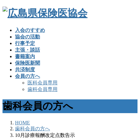
入会のすすめ
協会の活動
行事予定
主張・談話
書籍案内
保険医新聞
共済制度
会員の方へ
医科会員専用
歯科会員専用
歯科会員の方へ
HOME
歯科会員の方へ
10月診療報酬改定点数告示