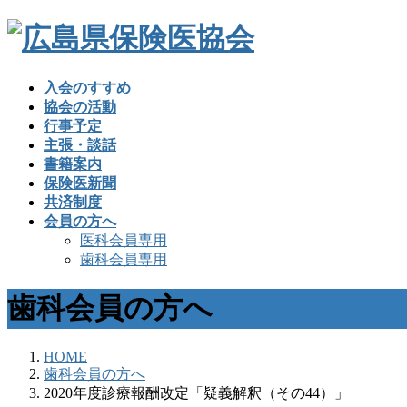
入会のすすめ
協会の活動
行事予定
主張・談話
書籍案内
保険医新聞
共済制度
会員の方へ
医科会員専用
歯科会員専用
歯科会員の方へ
HOME
歯科会員の方へ
2020年度診療報酬改定「疑義解釈（その44）」