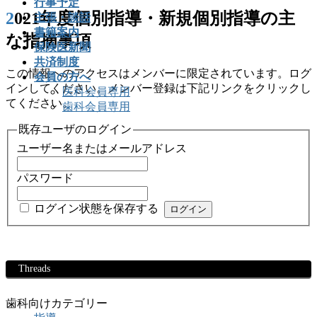
行事予定
2021年度個別指導・新規個別指導の主
主張・談話
書籍案内
な指摘事項
保険医新聞
共済制度
この情報へのアクセスはメンバーに限定されています。ログ
会員の方へ
インしてください。メンバー登録は下記リンクをクリックし
医科会員専用
てください。
歯科会員専用
既存ユーザのログイン
ユーザー名またはメールアドレス
パスワード
ログイン状態を保存する
Threads
歯科向けカテゴリー