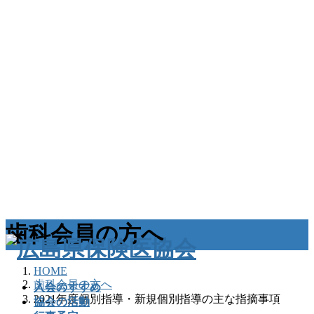
歯科会員の方へ
HOME
歯科会員の方へ
入会のすすめ
2021年度個別指導・新規個別指導の主な指摘事項
協会の活動