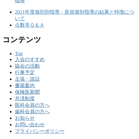
指導
2021年度個別別指導・新規個別指導の結果と特徴につ
いて
点数等Ｑ＆Ａ
コンテンツ
Top
入会のすすめ
協会の活動
行事予定
主張・談話
書籍案内
保険医新聞
共済制度
医科会員の方へ
歯科会員の方へ
お知らせ
お問い合わせ
プライバシーポリシー