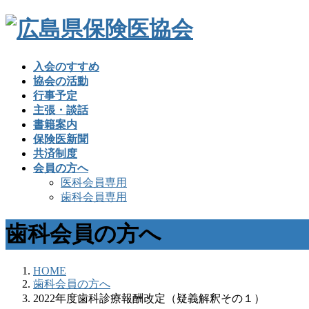
入会のすすめ
協会の活動
行事予定
主張・談話
書籍案内
保険医新聞
共済制度
会員の方へ
医科会員専用
歯科会員専用
歯科会員の方へ
HOME
歯科会員の方へ
2022年度歯科診療報酬改定（疑義解釈その１）