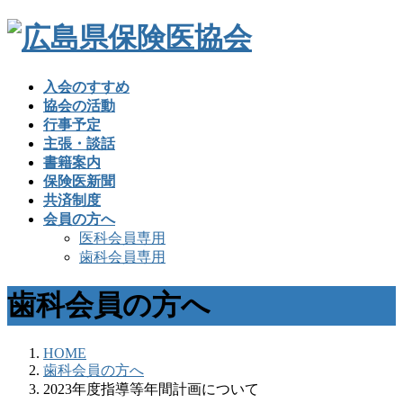
入会のすすめ
協会の活動
行事予定
主張・談話
書籍案内
保険医新聞
共済制度
会員の方へ
医科会員専用
歯科会員専用
歯科会員の方へ
HOME
歯科会員の方へ
2023年度指導等年間計画について