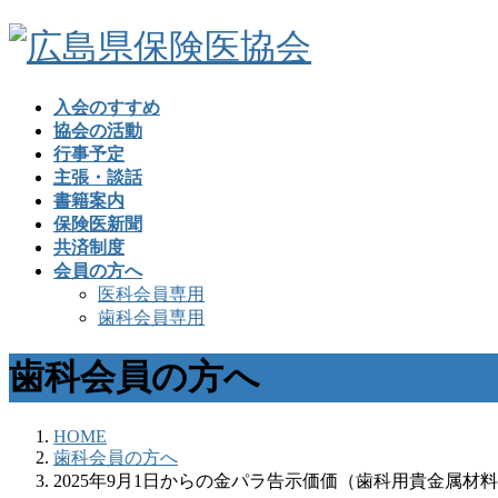
入会のすすめ
協会の活動
行事予定
主張・談話
書籍案内
保険医新聞
共済制度
会員の方へ
医科会員専用
歯科会員専用
歯科会員の方へ
HOME
歯科会員の方へ
2025年9月1日からの金パラ告示価価（歯科用貴金属