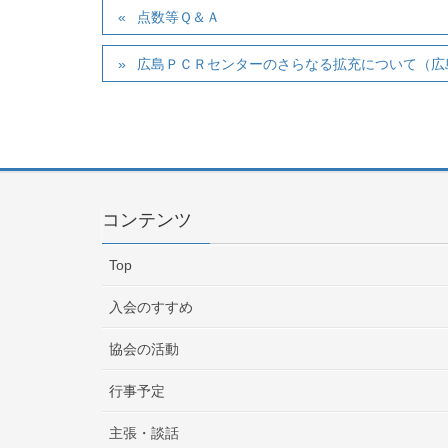
点数等Ｑ＆Ａ
広島ＰＣＲセンターのさらなる拡充について（広
コンテンツ
Top
入会のすすめ
協会の活動
行事予定
主張・談話