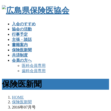
入会のすすめ
協会の活動
行事予定
主張・談話
書籍案内
保険医新聞
共済制度
会員の方へ
医科会員専用
歯科会員専用
保険医新聞
HOME
保険医新聞
2016年07月号