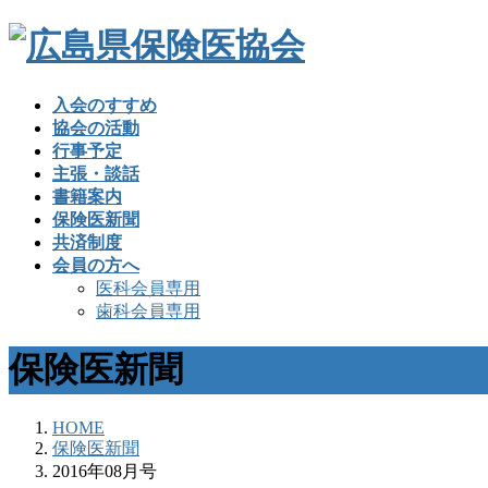
入会のすすめ
協会の活動
行事予定
主張・談話
書籍案内
保険医新聞
共済制度
会員の方へ
医科会員専用
歯科会員専用
保険医新聞
HOME
保険医新聞
2016年08月号