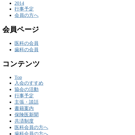
2014
行事予定
会員の方へ
会員ページ
医科の会員
歯科の会員
コンテンツ
Top
入会のすすめ
協会の活動
行事予定
主張・談話
書籍案内
保険医新聞
共済制度
医科会員の方へ
歯科会員の方へ