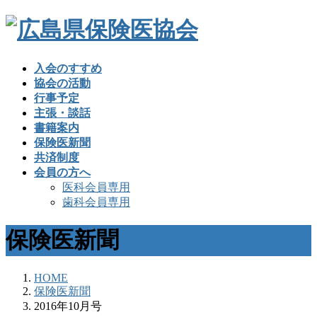
入会のすすめ
協会の活動
行事予定
主張・談話
書籍案内
保険医新聞
共済制度
会員の方へ
医科会員専用
歯科会員専用
保険医新聞
HOME
保険医新聞
2016年10月号