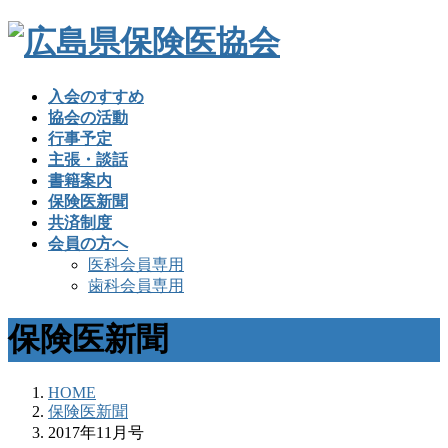
入会のすすめ
協会の活動
行事予定
主張・談話
書籍案内
保険医新聞
共済制度
会員の方へ
医科会員専用
歯科会員専用
保険医新聞
HOME
保険医新聞
2017年11月号