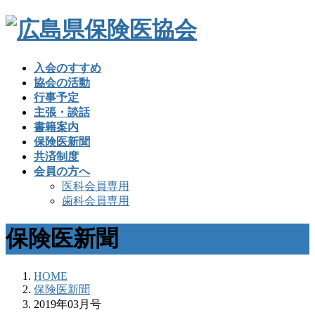
入会のすすめ
協会の活動
行事予定
主張・談話
書籍案内
保険医新聞
共済制度
会員の方へ
医科会員専用
歯科会員専用
保険医新聞
HOME
保険医新聞
2019年03月号