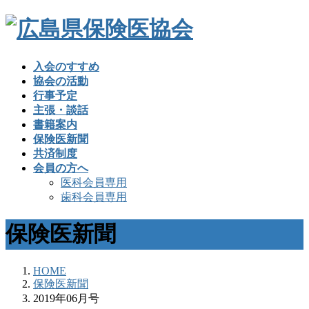
入会のすすめ
協会の活動
行事予定
主張・談話
書籍案内
保険医新聞
共済制度
会員の方へ
医科会員専用
歯科会員専用
保険医新聞
HOME
保険医新聞
2019年06月号