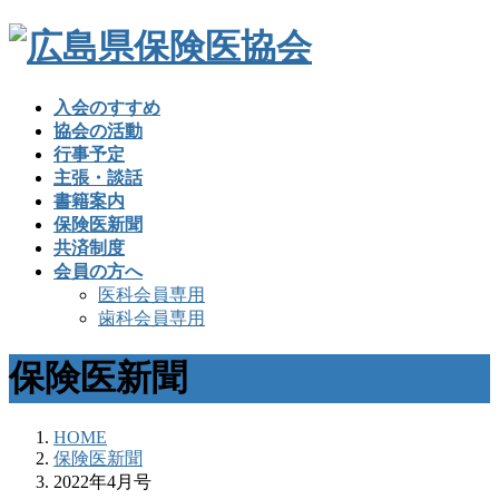
入会のすすめ
協会の活動
行事予定
主張・談話
書籍案内
保険医新聞
共済制度
会員の方へ
医科会員専用
歯科会員専用
保険医新聞
HOME
保険医新聞
2022年4月号