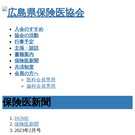
入会のすすめ
協会の活動
行事予定
主張・談話
書籍案内
保険医新聞
共済制度
会員の方へ
医科会員専用
歯科会員専用
保険医新聞
HOME
保険医新聞
2023年2月号