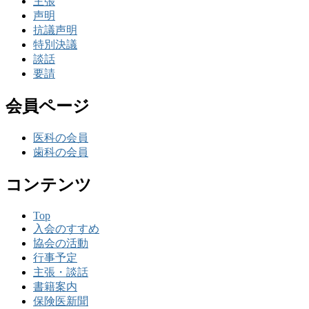
主張
声明
抗議声明
特別決議
談話
要請
会員ページ
医科の会員
歯科の会員
コンテンツ
Top
入会のすすめ
協会の活動
行事予定
主張・談話
書籍案内
保険医新聞