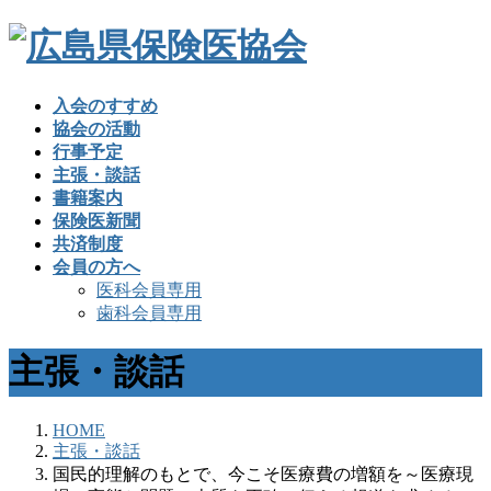
入会のすすめ
協会の活動
行事予定
主張・談話
書籍案内
保険医新聞
共済制度
会員の方へ
医科会員専用
歯科会員専用
主張・談話
HOME
主張・談話
国民的理解のもとで、今こそ医療費の増額を～医療現