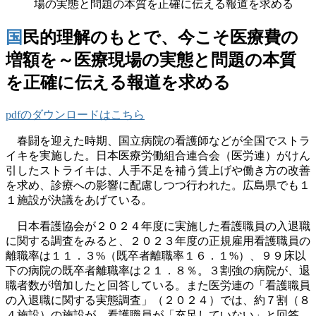
場の実態と問題の本質を正確に伝える報道を求める
国民的理解のもとで、今こそ医療費の
増額を～医療現場の実態と問題の本質
を正確に伝える報道を求める
pdfのダウンロードはこちら
春闘を迎えた時期、国立病院の看護師などが全国でストラ
イキを実施した。日本医療労働組合連合会（医労連）がけん
引したストライキは、人手不足を補う賃上げや働き方の改善
を求め、診療への影響に配慮しつつ行われた。広島県でも１
１施設が決議をあげている。
日本看護協会が２０２４年度に実施した看護職員の入退職
に関する調査をみると、２０２３年度の正規雇用看護職員の
離職率は１１．３%（既卒者離職率１６．１%）、９９床以
下の病院の既卒者離職率は２１．８％。３割強の病院が、退
職者数が増加したと回答している。また医労連の「看護職員
の入退職に関する実態調査」（２０２４）では、約７割（８
４施設）の施設が、看護職員が「充足していない」と回答。