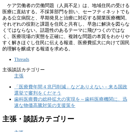
ケア労働者の労働問題（人員不足）は、地域住民の受ける
医療に直結する。不採算部門を担い、セーフティネットでも
ある公立病院と、早期発見と治療に対応する開業医療機関。
それぞれの役割と課題を住民と共有し、早急に解決を図らな
くてはならない。話題性のあるテーマに飛びつくのではな
く、医療現場の実態を正確に、複雑な問題の本質をわかりや
すく解きほぐし住民に伝える報道、医療費拡大に向けて国民
的理解を醸成する報道を求める。
Threads
主張談話カテゴリー
主張
「医療費年間４兆円削減」などありえない－来る国政
選挙で審判をくだそう
歯科医療費の総枠拡大の実現を～歯科医療機関に、迅
速な物価高騰対策の支援策を
主張・談話カテゴリー