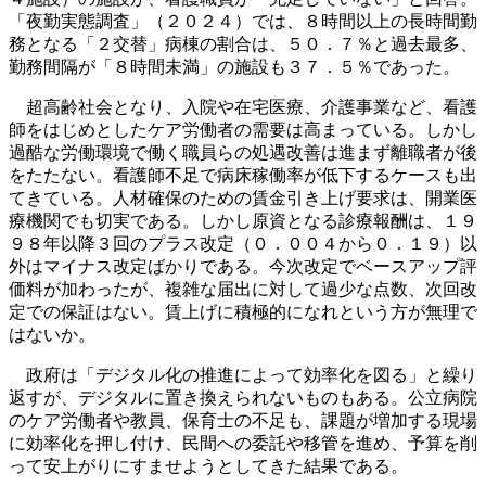
「夜勤実態調査」（２０２４）では、８時間以上の長時間勤
務となる「２交替」病棟の割合は、５０．７％と過去最多、
勤務間隔が「８時間未満」の施設も３７．５％であった。
超高齢社会となり、入院や在宅医療、介護事業など、看護
師をはじめとしたケア労働者の需要は高まっている。しかし
過酷な労働環境で働く職員らの処遇改善は進まず離職者が後
をたたない。看護師不足で病床稼働率が低下するケースも出
てきている。人材確保のための賃金引き上げ要求は、開業医
療機関でも切実である。しかし原資となる診療報酬は、１９
９８年以降３回のプラス改定（０．００４から０．１９）以
外はマイナス改定ばかりである。今次改定でベースアップ評
価料が加わったが、複雑な届出に対して過少な点数、次回改
定での保証はない。賃上げに積極的になれという方が無理で
はないか。
政府は「デジタル化の推進によって効率化を図る」と繰り
返すが、デジタルに置き換えられないものもある。公立病院
のケア労働者や教員、保育士の不足も、課題が増加する現場
に効率化を押し付け、民間への委託や移管を進め、予算を削
って安上がりにすませようとしてきた結果である。