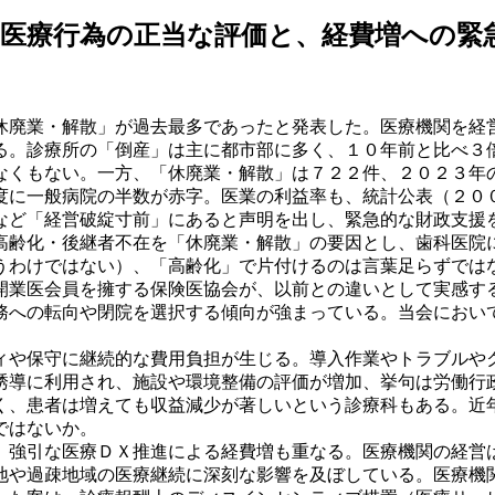
－医療行為の正当な評価と、経費増への緊
廃業・解散」が過去最多であったと発表した。医療機関を経
る。診療所の「倒産」は主に都市部に多く、１０年前と比べ３
なくもない。一方、「休廃業・解散」は７２２件、２０２３年
度に一般病院の半数が赤字。医業の利益率も、統計公表（２０
など「経営破綻寸前」にあると声明を出し、緊急的な財政支援
齢化・後継者不在を「休廃業・解散」の要因とし、歯科医院
うわけではない）、「高齢化」で片付けるのは言葉足らずでは
開業医会員を擁する保険医協会が、以前との違いとして実感す
務への転向や閉院を選択する傾向が強まっている。当会におい
や保守に継続的な費用負担が生じる。導入作業やトラブルや
誘導に利用され、施設や環境整備の評価が増加、挙句は労働行
く、患者は増えても収益減少が著しいという診療科もある。近
ではないか。
強引な医療ＤＸ推進による経費増も重なる。医療機関の経営
地や過疎地域の医療継続に深刻な影響を及ぼしている。医療機