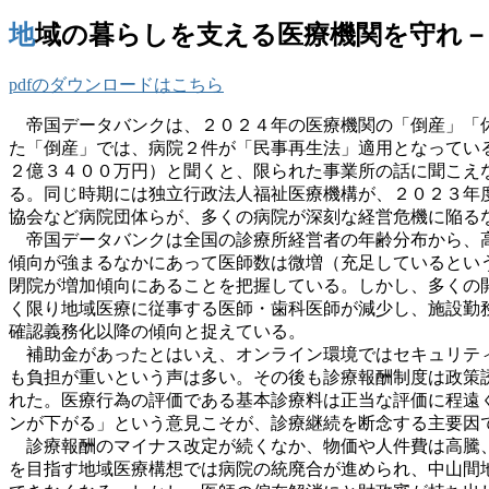
地域の暮らしを支える医療機関を守れ
pdfのダウンロードはこちら
帝国データバンクは、２０２４年の医療機関の「倒産」「休
た「倒産」では、病院２件が「民事再生法」適用となってい
２億３４００万円）と聞くと、限られた事業所の話に聞こえ
る。同じ時期には独立行政法人福祉医療機構が、２０２３年
協会など病院団体らが、多くの病院が深刻な経営危機に陥る
帝国データバンクは全国の診療所経営者の年齢分布から、高
傾向が強まるなかにあって医師数は微増（充足しているとい
閉院が増加傾向にあることを把握している。しかし、多くの
く限り地域医療に従事する医師・歯科医師が減少し、施設勤
確認義務化以降の傾向と捉えている。
補助金があったとはいえ、オンライン環境ではセキュリティ
も負担が重いという声は多い。その後も診療報酬制度は政策
れた。医療行為の評価である基本診療料は正当な評価に程遠
ンが下がる」という意見こそが、診療継続を断念する主要因
診療報酬のマイナス改定が続くなか、物価や人件費は高騰、
を目指す地域医療構想では病院の統廃合が進められ、中山間