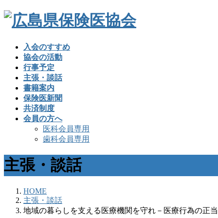
入会のすすめ
協会の活動
行事予定
主張・談話
書籍案内
保険医新聞
共済制度
会員の方へ
医科会員専用
歯科会員専用
主張・談話
HOME
主張・談話
地域の暮らしを支える医療機関を守れ－医療行為の正当