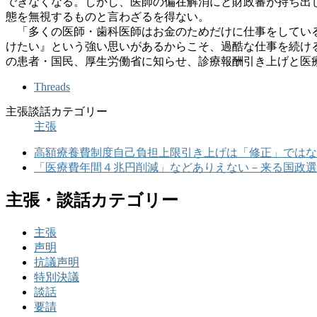
できなくなる。しかし、医師の偏在解消にと財政審が持ち出
態を無視するものと言わざるを得ない。
「多くの医師・歯科医師はお金のためだけに仕事をしている
けたい』という強い思いがあるからこそ、過酷な仕事を続け
の患者・国民、厚生労働省に知らせ、診療報酬引き上げと医
Threads
主張談話カテゴリー
主張
高額療養費制度自己負担上限引き上げは「修正」ではな
「医療費年間４兆円削減」などありえない－来る国政選
主張・談話カテゴリー
主張
声明
抗議声明
特別決議
談話
要請