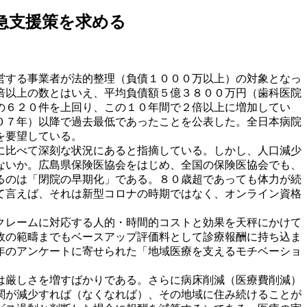
急支援策を求める
営する事業者が法的整理（負債１０００万以上）の対象となっ
倍以上の数とはいえ、平均負債額５億３８００万円（歯科医院
の６２０件を上回り、この１０年間で２倍以上に増加してい
０７年）以降で過去最低であったことを公表した。全日本病院
を要望している。
に比べて深刻な状況にあると指摘している。しかし、人口減少
ないか。広島県保険医協会をはじめ、全国の保険医協会でも、
るのは「閉院の早期化」である。８０歳超であっても体力が続
て言えば、それは新型コロナの時期ではなく、オンライン資格
クレームに対応する人的・時間的コストと効果を天秤にかけて
政の範疇までもベースアップ評価料として診療報酬に持ち込ま
年のアンケートに寄せられた「地域医療を支えるモチベーショ
は厳しさを増すばかりである。さらに病床削減（医療費削減）
関が減少すれば（なくなれば）、その地域に住み続けることが