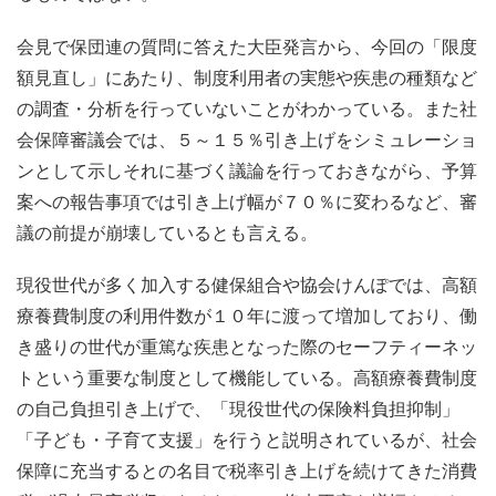
会見で保団連の質問に答えた大臣発言から、今回の「限度
額見直し」にあたり、制度利用者の実態や疾患の種類など
の調査・分析を行っていないことがわかっている。また社
会保障審議会では、５～１５％引き上げをシミュレーショ
ンとして示しそれに基づく議論を行っておきながら、予算
案への報告事項では引き上げ幅が７０％に変わるなど、審
議の前提が崩壊しているとも言える。
現役世代が多く加入する健保組合や協会けんぽでは、高額
療養費制度の利用件数が１０年に渡って増加しており、働
き盛りの世代が重篤な疾患となった際のセーフティーネッ
トという重要な制度として機能している。高額療養費制度
の自己負担引き上げで、「現役世代の保険料負担抑制」
「子ども・子育て支援」を行うと説明されているが、社会
保障に充当するとの名目で税率引き上げを続けてきた消費