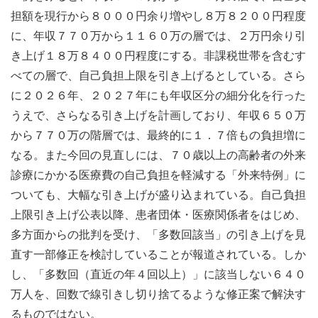
担額を現行から８０００円余り増やし８万８２００円程度
に、年収７７０万から１１６０万の層では、２万円余り引
き上げ１８万８４００円程度にする。非課税世帯を含むす
べての層で、自己負担上限を引き上げるとしている。さら
に２０２６年、２０２７年にも年収区分の細分化を行った
うえで、さらなる引き上げを計画しており、年収６５０万
から７７０万の階層では、最終的に１．７倍もの負担増に
なる。また今回の見直しには、７０歳以上の高齢者の外来
診療にかかる医療費の自己負担を軽減する「外来特例」に
ついても、大幅な引き上げが盛り込まれている。自己負担
上限引き上げ公表以降、患者団体・医療関係者をはじめ、
多方面からの批判を受け、「多数回該当」の引き上げを見
直す一部修正を検討していることが報道されている。しか
し、「多数回（直近の年４回以上）」に該当しない６４０
万人を、回数で線引きし切り捨てるような修正案で解決す
るものではない。