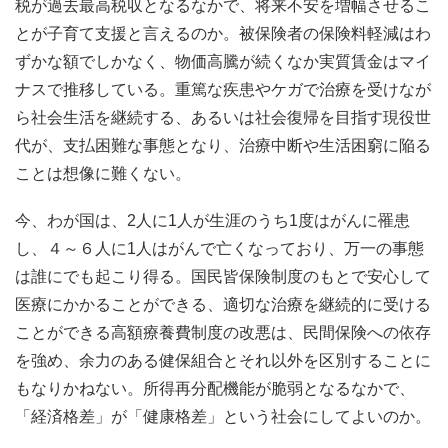
税が過去最高税収となるなかで、将来不安を増幅させるこ
とが子育て支援と言えるのか。被保険者の保険料軽減はわ
ずかな額でしかなく、物価高騰が続くなか実質賃金はマイ
ナスで推移している。重篤な疾患やケガで治療を受けなが
ら社会生活を継続する、あるいは社会復帰を目指す現役世
代が、支払困難な事態となり、治療中断や生活困窮に陥る
ことは想像に難くない。
今、わが国は、2人に1人が生涯のうち1度はがんに罹患
し、４～６人に1人はがんで亡くなっており、万一の事態
は誰にでも起こり得る。国民皆保険制度のもとで安心して
医療にかかることができる、適切な治療を継続的に受ける
ことができる高額療養費制度の改悪は、民間保険への依存
を強め、余力のある健保組合とそれ以外を区別することに
もなりかねない。所得再分配機能が脆弱となるなかで、
「経済格差」が「健康格差」という社会にしてよいのか。