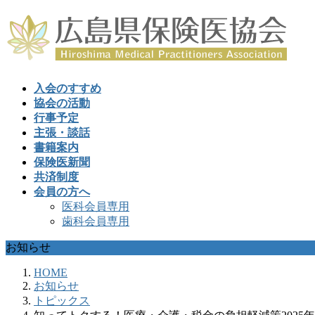
入会のすすめ
協会の活動
行事予定
主張・談話
書籍案内
保険医新聞
共済制度
会員の方へ
医科会員専用
歯科会員専用
お知らせ
HOME
お知らせ
トピックス