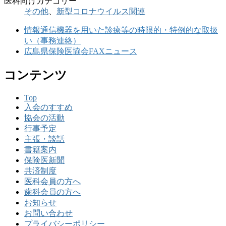
医科向けカテゴリー
その他
、
新型コロナウイルス関連
情報通信機器を用いた診療等の時限的・特例的な取扱
い（事務連絡）
広島県保険医協会FAXニュース
コンテンツ
Top
入会のすすめ
協会の活動
行事予定
主張・談話
書籍案内
保険医新聞
共済制度
医科会員の方へ
歯科会員の方へ
お知らせ
お問い合わせ
プライバシーポリシー