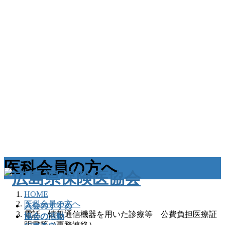
医科会員の方へ
HOME
医科会員の方へ
入会のすすめ
電話・情報通信機器を用いた診療等 公費負担医療証
協会の活動
明書等（事務連絡）