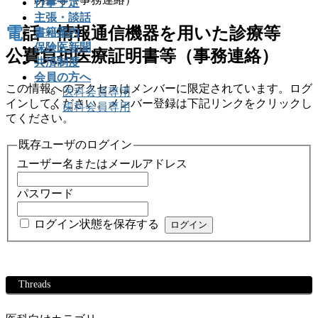
行事予定
主張・談話
電話・情報通信機器を用いた診療等
書籍案内
保険医新聞
公費負担医療証明書等（事務連絡）
共済制度
会員の方へ
この情報へのアクセスはメンバーに限定されています。ログ
医科会員専用
インしてください。メンバー登録は下記リンクをクリックし
歯科会員専用
てください。
既存ユーザのログイン
ユーザー名またはメールアドレス
パスワード
ログイン状態を保存する
Threads