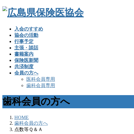
入会のすすめ
協会の活動
行事予定
主張・談話
書籍案内
保険医新聞
共済制度
会員の方へ
医科会員専用
歯科会員専用
歯科会員の方へ
HOME
歯科会員の方へ
点数等Ｑ＆Ａ