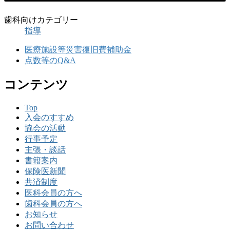
歯科向けカテゴリー
指導
医療施設等災害復旧費補助金
点数等のQ&A
コンテンツ
Top
入会のすすめ
協会の活動
行事予定
主張・談話
書籍案内
保険医新聞
共済制度
医科会員の方へ
歯科会員の方へ
お知らせ
お問い合わせ