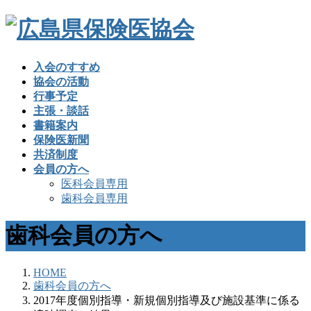
入会のすすめ
協会の活動
行事予定
主張・談話
書籍案内
保険医新聞
共済制度
会員の方へ
医科会員専用
歯科会員専用
歯科会員の方へ
HOME
歯科会員の方へ
2017年度個別指導・新規個別指導及び施設基準に係る