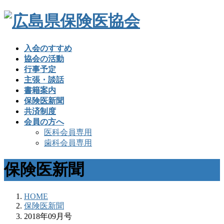
入会のすすめ
協会の活動
行事予定
主張・談話
書籍案内
保険医新聞
共済制度
会員の方へ
医科会員専用
歯科会員専用
保険医新聞
HOME
保険医新聞
2018年09月号