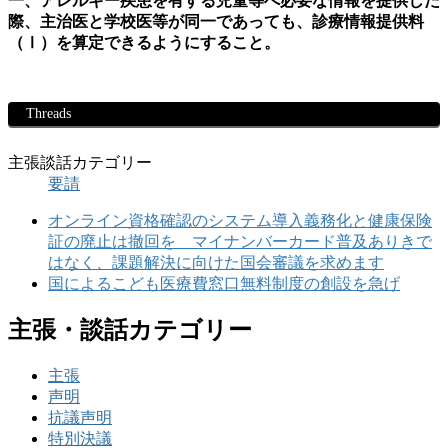
一、アレルギー疾患を有する児童等へ必要な情報を提供した
際、主治医と学校医等が同一であっても、診療情報提供料
（Ⅰ）を算定できるようにすること。
Threads
主張談話カテゴリー
要請
オンライン資格確認のシステム導入義務化と健康保険
証の廃止は撤回を マイナンバーカード普及ありきで
はなく、課題解決に向けた国会審議を求めます
国によるこども医療費窓口無料制度の創設を急げ
主張・談話カテゴリー
主張
声明
抗議声明
特別決議