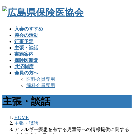
入会のすすめ
協会の活動
行事予定
主張・談話
書籍案内
保険医新聞
共済制度
会員の方へ
医科会員専用
歯科会員専用
主張・談話
HOME
主張・談話
アレルギー疾患を有する児童等への情報提供に関する