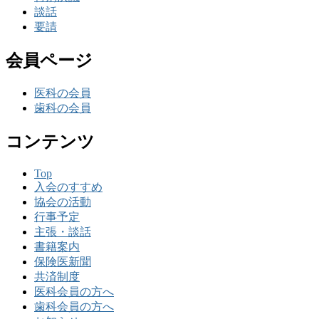
談話
要請
会員ページ
医科の会員
歯科の会員
コンテンツ
Top
入会のすすめ
協会の活動
行事予定
主張・談話
書籍案内
保険医新聞
共済制度
医科会員の方へ
歯科会員の方へ