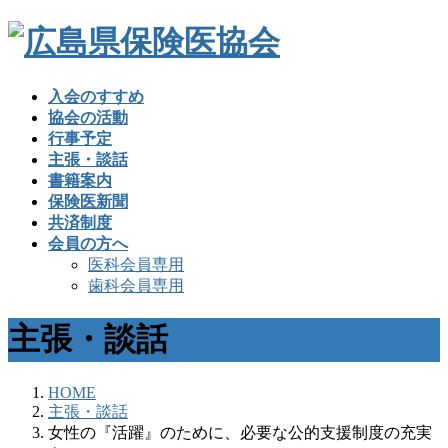
入会のすすめ
協会の活動
行事予定
主張・談話
書籍案内
保険医新聞
共済制度
会員の方へ
医科会員専用
歯科会員専用
主張・談話
HOME
主張・談話
女性の『活躍』のために、必要な公的支援制度の充実