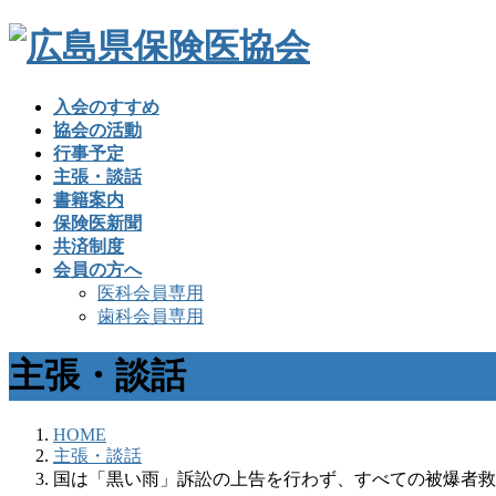
入会のすすめ
協会の活動
行事予定
主張・談話
書籍案内
保険医新聞
共済制度
会員の方へ
医科会員専用
歯科会員専用
主張・談話
HOME
主張・談話
国は「黒い雨」訴訟の上告を行わず、すべての被爆者救