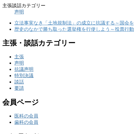
主張談話カテゴリー
声明
立法事実なき「土地規制法」の成立に抗議する～国会を
歴史のなかで勝ち取った選挙権を行使しよう～投票行動
主張・談話カテゴリー
主張
声明
抗議声明
特別決議
談話
要請
会員ページ
医科の会員
歯科の会員