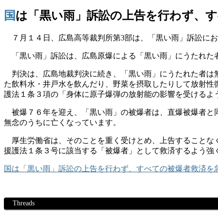
国は「黒い雨」訴訟の上告を行わず、
７月１４日、広島高等裁判所第3部は、「黒い雨」訴訟にお
「黒い雨」訴訟は、広島原爆による「黒い雨」にうたれた者
判決は、広島地裁判決に続き、「黒い雨」にうたれた者は無
た飲料水・井戸水を飲んだり、野菜を摂取したりして放射性
護法１条３項の「身体に原子爆弾の放射能の影響を受けるよ
被爆７６年を迎え、「黒い雨」の被爆者は、直爆被爆者と同
無念のうちに亡くなっています。
厚生労働省は、そのことを重く受けとめ、上告することなく
援護法１条３号に該当する「被爆者」として救済するよう強
国は「黒い雨」訴訟の上告を行わず、すべての被爆者救済を
Threads