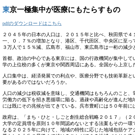
東京一極集中が医療にもたらすもの
pdfのダウンロードはこちら
２０４５年の日本の人口は、２０１５年と比べ、秋田県で４
一、０．７％の増加となり、港区、千代田区、中央区に至っ
３万人で１５％減、広島市、福山市、東広島市は一桁の減少
首都、政治の中心である東京には、国の行政機関が集中して
学の上位校の多くが東京や関西周辺にある。全国から上京し
人口集中は、経済発展での利点や、医療分野でも技術革新と
要があるのではないだろうか。
人口の減少は税収減を意味し、交通機関はもちろんのこと、
労働力の低下を招き悪循環に陥る。過疎や高齢化が進んだ地
には既にその兆候が出てきている。呉市豊町には５０年前に
政府は、「まち・ひと・しごと創生総合戦略２０１７」（２
大学の定員増を原則１０年間認めないとする法案もその一環
なる２０２５年に向けて、地域の特性に応じた地域包括ケア