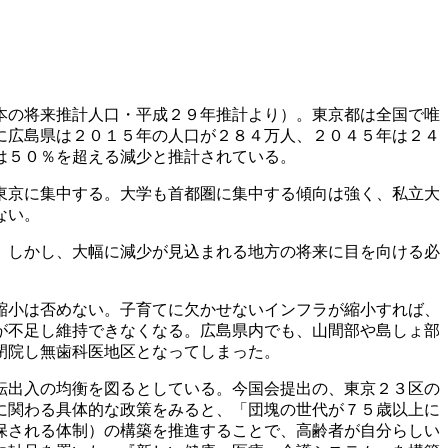
本の将来推計人口・平成２９年推計より）。東京都は全国で唯
に広島県は２０１５年の人口が２８４万人、２０４５年は２４
は５０％を超える減少と推計されている。
東京に集中する。大学も首都圏に集中する傾向は強く、私立大
ない。
。しかし、大幅に減少が見込まれる地方の将来に目を向ける必
縮小は否めない。子育てに欠かせないインフラが縮小すれば、
が不足し維持できなくなる。広島県内でも、山間部や島しょ部
閉院し無歯科医地区となってしまった。
転出入の均衡を図るとしている。今国会提出の、東京２３区の
に関わる具体的な政策をみると、「団塊の世代が７５歳以上に
保される体制）の構築を推進することで、高齢者が自分らしい