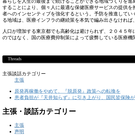
暮らしを人生の最後まで続けることができる地域づくりを進
することにより、個々人に最適な保健医療サービスの提供を
者へのインセンティブを強化するという。予防を推進してい
る地域は、医療インフラの継続策を本気で編み出さなければ
人口が増加する東京都でも高齢化は避けられず、２０４５年
のではなく、国の医療費抑制策によって疲弊している医療機
Threads
主張談話カテゴリー
主張
原発再稼働をやめて、『脱原発』政策への転換を
患者負担が『天井知らず』に引き上がり、国民皆保険が
主張・談話カテゴリー
主張
声明