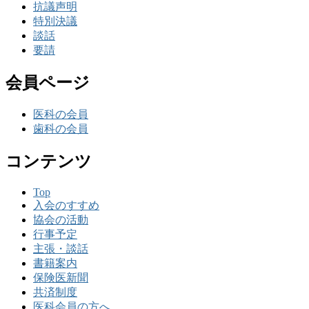
抗議声明
特別決議
談話
要請
会員ページ
医科の会員
歯科の会員
コンテンツ
Top
入会のすすめ
協会の活動
行事予定
主張・談話
書籍案内
保険医新聞
共済制度
医科会員の方へ