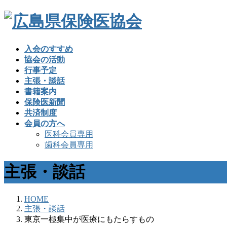
入会のすすめ
協会の活動
行事予定
主張・談話
書籍案内
保険医新聞
共済制度
会員の方へ
医科会員専用
歯科会員専用
主張・談話
HOME
主張・談話
東京一極集中が医療にもたらすもの