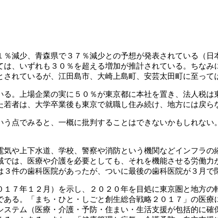
１％減少、青森県で３７％減少との予想が発表されている（日
ては、いずれも３０％を超える増加が推計されている。ちなみ
とされているが、江田島市、大崎上島町、安芸太田町に至って
いる。上場企業の実に５０％が東京都に本社を置き、法人税は
た若者は、大学卒業後も東京で就職し住み続け、地方には戻ら
いう点でみると、一概に批判することはできないかもしれない
電気や上下水道、学校、警察や消防という機関などインフラの
域では、医療や介護を必要としても、それを機能させる労働力
は３件の歯科医院があったが、ついに最後の歯科医院が３月で
０１７年１２月）を示し、２０２０年を目処に東京圏と地方の
である。「まち・ひと・しごと創生総合戦略２０１７」の医療
システム（医療・介護・予防・住まい・生活支援が包括的に確