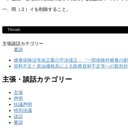
一、同（２）イを削除すること。
Threads
主張談話カテゴリー
要請
健康保険法等改正案の可決成立・「一部保険外療養の創
原料不足と原油価格高による医療資材不足等への緊急対
主張・談話カテゴリー
主張
声明
抗議声明
特別決議
談話
要請