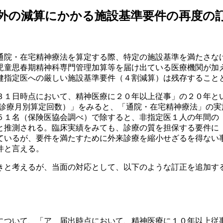
以外の減算にかかる施設基準要件の再度の
通院・在宅精神療法を算定する際、特定の施設基準を満たさな
児童思春期精神科専門管理加算等を届け出ている医療機関が加
健指定医への厳しい施設基準要件（４割減算）は残存すること
３１日時点において、精神医療に２０年以上従事」の２０年と
（診療月別算定回数）」をみると、「通院・在宅精神療法」の
５１名（保険医協会調べ）で除すると、非指定医１人の年間の
と推測される。臨床実績をみても、診療の質を担保する要件に
ているが、要件を満たすために外来診療を縮小せざるを得ない
件と言える。
きと考えるが、当面の対応として、以下のような訂正を追加す
について、「ア 届出時点において、精神医療に１０年以上従