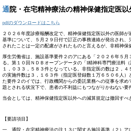
通院・在宅精神療法の精神保健指定医
pdfのダウンロードはこちら
２０２６年度診療報酬改定で、精神保健指定医以外の医師が
基準について、５月２９日付で訂正の事務連絡が発出され、
されたことは一定の配慮がされたものと言えるが、非精神保
厚生労働省は、施設基準要件２のアにある「２０２６年５月
る。第１０回ＮＤＢオープンデータの「I精神科専門療法料
１，０３３，５８３件となっている。非指定医の数は２，４
の実施件数は３，１６３件（指定医登録数１万６５０６人）
た要件２のイでは、行政機関からの委託業務への従事を求め
題とされる状況下で、患者の不利益にもつながりかねない要
当会としては、精神保健指定医以外への減算規定は撤回すべ
【要請項目】
一、通院・在宅精神療法の注１３に関する施設基準（２）ア