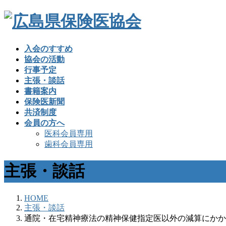
入会のすすめ
協会の活動
行事予定
主張・談話
書籍案内
保険医新聞
共済制度
会員の方へ
医科会員専用
歯科会員専用
主張・談話
HOME
主張・談話
通院・在宅精神療法の精神保健指定医以外の減算にかか