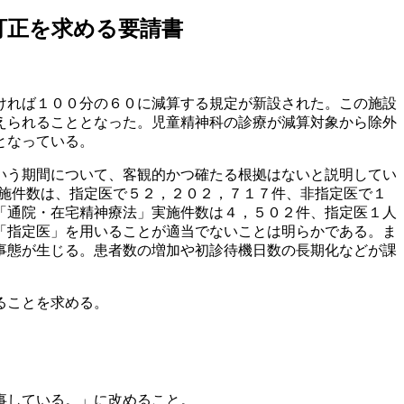
訂正を求める要請書
ければ１００分の６０に減算する規定が新設された。この施設
えられることとなった。児童精神科の診療が減算対象から除外
となっている。
いう期間について、客観的かつ確たる根拠はないと説明してい
実施件数は、指定医で５２，２０２，７１７件、非指定医で１
「通院・在宅精神療法」実施件数は４，５０２件、指定医１人
「指定医」を用いることが適当でないことは明らかである。ま
事態が生じる。患者数の増加や初診待機日数の長期化などが課
ることを求める。
事している。」に改めること。