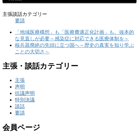
主張談話カテゴリー
要請
「地域医療構想」も「医療費適正化計画」も、抜本的
な見直しが必要～感染症に対応できる医療体制を～
核兵器廃絶の先頭に立つ国へ～歴史の真実を知り学ぶ
ことの大切さ～
主張・談話カテゴリー
主張
声明
抗議声明
特別決議
談話
要請
会員ページ