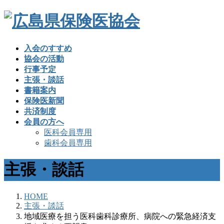
入会のすすめ
協会の活動
行事予定
主張・談話
書籍案内
保険医新聞
共済制度
会員の方へ
医科会員専用
歯科会員専用
主張・談話
HOME
主張・談話
地域医療を担う医科歯科診療所、病院への緊急経済支