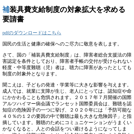
補装具費支給制度の対象拡大を求める
要請書
pdfのダウンロードはこちら
国民の生活と健康の確保へのご尽力に敬意を表します。
さて、国の「補装具費支給制度」は、障害者総合支援法の障
害認定を条件としており、障害者手帳の交付が受けられない
軽度・中等度難聴（児）者は、聴力に障害があったとしても
制度の対象外となります。
聞こえは、子どもの発達・学業等に大きな影響を与えます。
成人では、就業に支障が生じ、老人にとっては、認知症や命
にかかわることも危惧されます。２０１７年７月開催の国際
アルツハイマー病会議でランセット国際委員会は、難聴を認
知症の危険因子の一つに挙げ、２０２０年には「予防可能な
４０％の１２の要因の中で難聴は最も大きな危険因子」と指
摘しています。難聴のためにコミュニケーションがうまくい
かなくなると、人との会話をつい避けるようになってしま