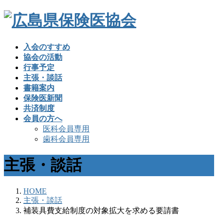
入会のすすめ
協会の活動
行事予定
主張・談話
書籍案内
保険医新聞
共済制度
会員の方へ
医科会員専用
歯科会員専用
主張・談話
HOME
主張・談話
補装具費支給制度の対象拡大を求める要請書