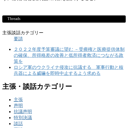
Threads
主張談話カテゴリー
要請
２０２２年度予算審議に望む －受療権と医療提供体制
の確保、所得格差の改善と低所得者救済につながる政
策を
ロシア軍のウクライナ侵攻に抗議する 軍事行動と核
兵器による威嚇を即時中止するよう求める
主張・談話カテゴリー
主張
声明
抗議声明
特別決議
談話