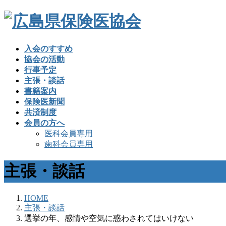
入会のすすめ
協会の活動
行事予定
主張・談話
書籍案内
保険医新聞
共済制度
会員の方へ
医科会員専用
歯科会員専用
主張・談話
HOME
主張・談話
選挙の年、感情や空気に惑わされてはいけない