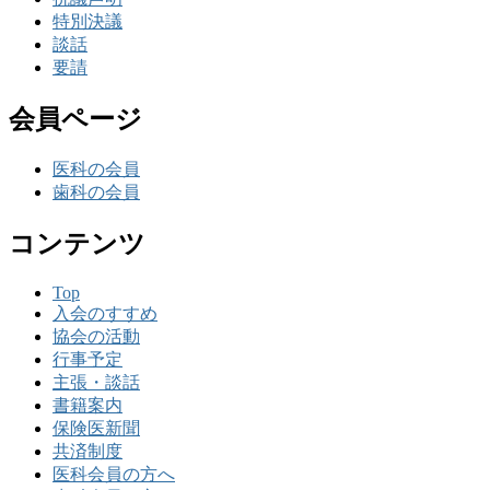
特別決議
談話
要請
会員ページ
医科の会員
歯科の会員
コンテンツ
Top
入会のすすめ
協会の活動
行事予定
主張・談話
書籍案内
保険医新聞
共済制度
医科会員の方へ