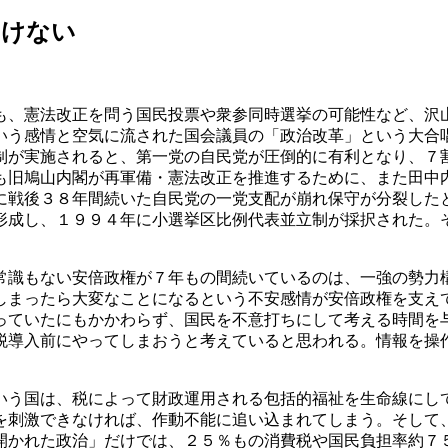
いけない
も、憲法改正を問う国民投票や衆参同時選挙の可能性など、沢
いう感情と空気に流された国会議員の「政治改革」という大合
制が実施されると、第一党の自民党が圧倒的に有利となり、７
も旧鳩山内閣が再軍備・憲法改正を推進するために、また田中
に戦後３８年間続いた自民党の一党支配が崩れ保守が分裂した
形成し、１９９４年に小選挙区比例代表並立制が採択された。
常識もない安倍政権が７年もの間続いているのは、一強の勢力
しまったら大変なことになるという不安感情が安倍政権を支え
っていたにもかかわらず、国民を不意打ちにして考える時間を
税導入前にやってしまおうと考えていると思われる。情報を操
いう国は、税によって財政運用される包括的福祉を生命線にし
を刺激できなければ、作動不能に追い込まれてしまう。そして
開かれた政治」だけでは、２５％もの消費税や国民負担率約７