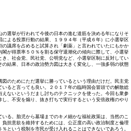
山の選挙が行われて今後の日本の進む道筋を決める年になりそ
唱による投票行動の結果、１９９４年（平成６年）に小選挙区
割の議席を占めると試算され「劇薬」と言われていたにもかか
内閣が得票率５０％を割る保守退潮化の傾向に際して、小選挙
とき、社会党、民社党、公明党など、小選挙区制に反対してい
その結果、日本の政治勢力図は大きく変化し、一強多弱の状態
構図のためにただ選挙に勝っているという理由だけだ。民主党
ていると言っても良い。２０１７年の臨時国会冒頭での解散総
与えないというだまし討ちのテクニックを使った。今回も衆参
作し、不安を煽り、抜き打ちで実行するという安倍政権のやり
ている。胎児から墓場までのキメ細かな福祉政策は、当然のこ
、負担意欲を維持するためには、公正度の高い政治制度と倫理
５％という税制を市民が受け入れることはできないであろう。