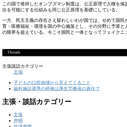
この国で発祥したオンブズマン制度は、公正原理で人権を保
出を可能にする仕組みも同じ公正原理を基礎にしている。
一方、民主主義の存在さえ疑わしいわが国では、せめて国民
育・医療福祉・環境を国の中心施策とし、その分野に予算と
の限界を超えている。今こそ国民と一体となってフェイクニ
Threads
主張談話カテゴリー
主張
子どもの口腔崩壊から見えてくること
歯科施設基準の研修は厚生労働省の責任で
主張・談話カテゴリー
主張
声明
抗議声明