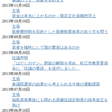
審議のうえ、廃案を求めます
2013年11月10日
主張
賃金は本当に上がるのか－限定正社員構想浮上
2013年10月10日
主張
医療費抑制を目的とした医療制度改革の在り方を問う
2013年09月10日
主張
若者を犠牲にして国の繁栄はあるのか
2013年08月20日
抗議声明
『はだしのゲン』閉架の解除を求め、松江市教育委員
会に「抗議の要請」を送付しました。
2013年08月10日
主張
参議院選挙の結果から考えられる今後の運動課題
2013年07月10日
主張
福島原発事故にも関わる原爆症認定制度の抜本改正を
急げ
2013年06月10日