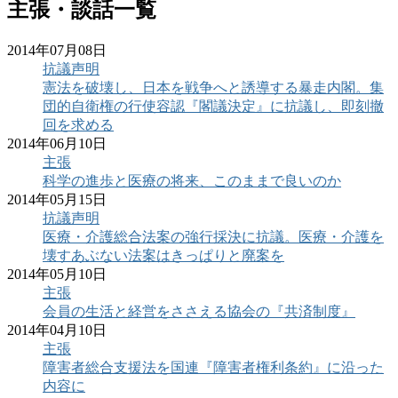
主張・談話一覧
2014年07月08日
抗議声明
憲法を破壊し、日本を戦争へと誘導する暴走内閣。集
団的自衛権の行使容認『閣議決定』に抗議し、即刻撤
回を求める
2014年06月10日
主張
科学の進歩と医療の将来、このままで良いのか
2014年05月15日
抗議声明
医療・介護総合法案の強行採決に抗議。医療・介護を
壊すあぶない法案はきっぱりと廃案を
2014年05月10日
主張
会員の生活と経営をささえる協会の『共済制度』
2014年04月10日
主張
障害者総合支援法を国連『障害者権利条約』に沿った
内容に