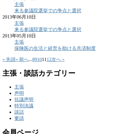
主張
来る参議院選挙での争点と選択
2013年06月10日
主張
来る参議院選挙での争点と選択
2013年05月10日
主張
保険医の生活と経営を助ける共済制度
« 先頭
« 前へ
...
8
9
10
11
12
次へ »
主張・談話カテゴリー
主張
声明
抗議声明
特別決議
談話
要請
会員ページ