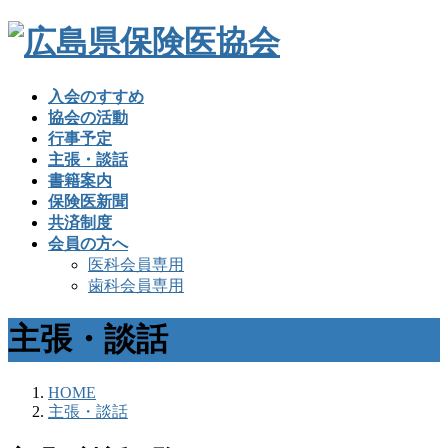
入会のすすめ
協会の活動
行事予定
主張・談話
書籍案内
保険医新聞
共済制度
会員の方へ
医科会員専用
歯科会員専用
主張・談話
HOME
主張・談話