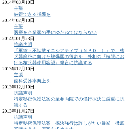
2014年03月10日
主張
納得できる指導を
2014年02月10日
主張
医療を企業家の手にゆだねてはならない
2014年01月23日
抗議声明
『軍縮・不拡散イニシアティブ（ＮＰＤＩ）』で、核
兵器廃絶に向けた被爆国の役割を 外相の『極限にお
ける核兵器使用容認』発言に抗議する
2013年12月10日
主張
歯科受診率向上を
2013年12月10日
抗議声明
特定秘密保護法案の衆参両院での強行採決に厳重に抗
議する
2013年11月27日
抗議声明
特定秘密保護法案 採決強行は許しがたい暴挙 徹底